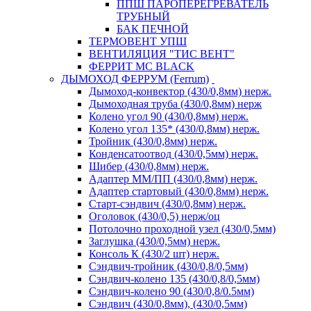
ППШ ПАРОПЕРЕГРЕВАТЕЛЬ
ТРУБНЫЙ
БАК ПЕЧНОЙ
ТЕРМОВЕНТ УПШ
ВЕНТИЛЯЦИЯ "ТИС ВЕНТ"
ФЕРРИТ MC BLACK
ДЫМОХОД ФЕРРУМ (Ferrum)
Дымоход-конвектор (430/0,8мм) нерж.
Дымоходная труба (430/0,8мм) нерж
Колено угол 90 (430/0,8мм) нерж.
Колено угол 135* (430/0,8мм) нерж.
Тройник (430/0,8мм) нерж.
Конденсатоотвод (430/0,5мм) нерж.
Шибер (430/0,8мм) нерж.
Адаптер ММ/ПП (430/0,8мм) нерж.
Адаптер стартовый (430/0,8мм) нерж.
Старт-сэндвич (430/0,8мм) нерж.
Оголовок (430/0,5) нерж/оц
Потолочно проходной узел (430/0,5мм)
Заглушка (430/0,5мм) нерж.
Консоль К (430/2 шт) нерж.
Сэндвич-тройник (430/0,8/0,5мм)
Сэндвич-колено 135 (430/0,8/0,5мм)
Сэндвич-колено 90 (430/0,8/0.5мм)
Сэндвич (430/0,8мм), (430/0,5мм)