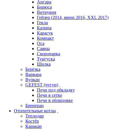
Ангара
Бирюса
Витрувия
Гейзер (2014, мини 2016, XXL 2017)
Гекла
Калина
Карасук
Компакт
Оса
Саяны
Скоропарка
Тунгуска
Шилка
Берёзка
Варвара
Вулкан
GEFEST (чугун)
Печи под обкладку
Печи в сетке
Печи в облицовке
Бренеран
Отопительные котлы
Теплодар
Костёр
Каракан