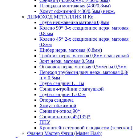
Сэндвич (430/0,8мм), (430/0,5мм)
Площадка монтажная (430/0,8мм)
Хомут обжимной (430/0,5мм) нерж.
ДЫМОХОД МЕТАЛЛИК И Ко
Труба нержавейка матовая 0,8мм
Колено 90* 3-х секционное нерж. матовая
0,8 мм
Колено 45* 2-х секционное нерж. матовая
0,8мм
Шибер нерж. матовая (0,8мм)
Тройник нерж. матовая 0,8мм с заглушкой
Зонт нерж. матовая 0,5мм
Оголовок нерж. матовая 0,5мм/н.м.0,5мм
Переход труба/сэндвич нерж. матовая 0,8/
н.м.0,5мм
Труба-сэндвич L - 1м
Сэндвич-тройник с заглушкой
Труба-сэндвич L-0.5м
Опора сэндвича
Хомут обжимной
Сэндвич-отвод 90*
Сэндвич-отвод 45(135)*
ППУ
Кронштейн стеновой с подкосом (телескоп)
Фланец Мастер Флэш (Master Flash)