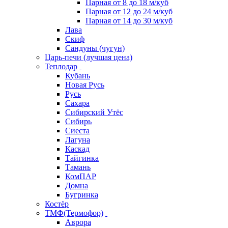
Парная от 8 до 18 м/куб
Парная от 12 до 24 м/куб
Парная от 14 до 30 м/куб
Лава
Скиф
Сандуны (чугун)
Царь-печи (лучшая цена)
Теплодар
Кубань
Новая Русь
Русь
Сахара
Сибирский Утёс
Сибирь
Сиеста
Лагуна
Каскад
Тайгинка
Тамань
КомПАР
Домна
Бугринка
Костёр
ТМФ(Термофор)
Аврора