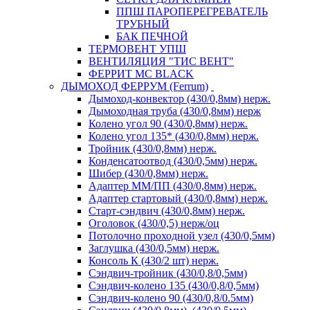
ППШ ПАРОПЕРЕГРЕВАТЕЛЬ
ТРУБНЫЙ
БАК ПЕЧНОЙ
ТЕРМОВЕНТ УПШ
ВЕНТИЛЯЦИЯ "ТИС ВЕНТ"
ФЕРРИТ MC BLACK
ДЫМОХОД ФЕРРУМ (Ferrum)
Дымоход-конвектор (430/0,8мм) нерж.
Дымоходная труба (430/0,8мм) нерж
Колено угол 90 (430/0,8мм) нерж.
Колено угол 135* (430/0,8мм) нерж.
Тройник (430/0,8мм) нерж.
Конденсатоотвод (430/0,5мм) нерж.
Шибер (430/0,8мм) нерж.
Адаптер ММ/ПП (430/0,8мм) нерж.
Адаптер стартовый (430/0,8мм) нерж.
Старт-сэндвич (430/0,8мм) нерж.
Оголовок (430/0,5) нерж/оц
Потолочно проходной узел (430/0,5мм)
Заглушка (430/0,5мм) нерж.
Консоль К (430/2 шт) нерж.
Сэндвич-тройник (430/0,8/0,5мм)
Сэндвич-колено 135 (430/0,8/0,5мм)
Сэндвич-колено 90 (430/0,8/0.5мм)