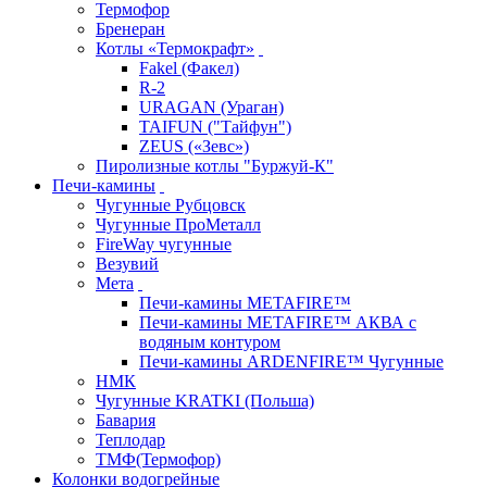
Термофор
Бренеран
Котлы «Термокрафт»
Fakel (Факел)
R-2
URAGAN (Ураган)
TAIFUN ("Тайфун")
ZEUS («Зевс»)
Пиролизные котлы "Буржуй-К"
Печи-камины
Чугунные Рубцовск
Чугунные ПроМеталл
FireWay чугунные
Везувий
Мета
Печи-камины METAFIRE™
Печи-камины METAFIRE™ АКВА с
водяным контуром
Печи-камины ARDENFIRE™ Чугунные
НМК
Чугунные KRATKI (Польша)
Бавария
Теплодар
ТМФ(Термофор)
Колонки водогрейные