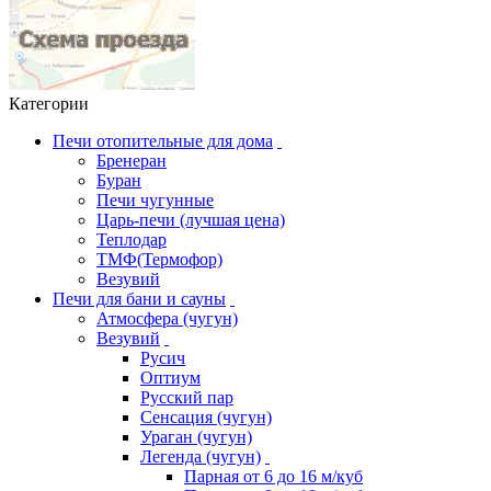
Категории
Печи отопительные для дома
Бренеран
Буран
Печи чугунные
Царь-печи (лучшая цена)
Теплодар
ТМФ(Термофор)
Везувий
Печи для бани и сауны
Атмосфера (чугун)
Везувий
Русич
Оптиум
Русский пар
Сенсация (чугун)
Ураган (чугун)
Легенда (чугун)
Парная от 6 до 16 м/куб