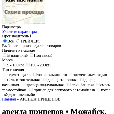
Параметры
Укажите параметры
Производитель
i
Все
ТРЕЙЛЕР
1
Выберите производителя товаров
Наличие на складе
В наличии
Под заказ
0
0
Масса
5 - 100кг
150 - 200кг
0
0
Тип изделия
термозащита
топка каминная
элемент дымохода
0
0
0
печь отопительная
дверца топочная
дверца
0
0
каминная
дверца поддувальная
печь банная
смесь
0
0
0
термостойкая
прицеп для легкового автомобиля
котёл
0
0
твёрдотоплевный
0
Главная
» АРЕНДА ПРИЦЕПОВ
аренда прицепов • Можайск,