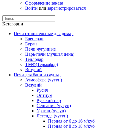
Оформление заказа
Войти
или
зарегистрироваться
Категории
Печи отопительные для дома
Бренеран
Буран
Печи чугунные
Царь-печи (лучшая цена)
Теплодар
ТМФ(Термофор)
Везувий
Печи для бани и сауны
Атмосфера (чугун)
Везувий
Русич
Оптиум
Русский пар
Сенсация (чугун)
Ураган (чугун)
Легенда (чугун)
Парная от 6 до 16 м/куб
Парная от 8 до 18 м/куб