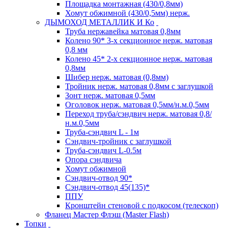
Площадка монтажная (430/0,8мм)
Хомут обжимной (430/0,5мм) нерж.
ДЫМОХОД МЕТАЛЛИК И Ко
Труба нержавейка матовая 0,8мм
Колено 90* 3-х секционное нерж. матовая
0,8 мм
Колено 45* 2-х секционное нерж. матовая
0,8мм
Шибер нерж. матовая (0,8мм)
Тройник нерж. матовая 0,8мм с заглушкой
Зонт нерж. матовая 0,5мм
Оголовок нерж. матовая 0,5мм/н.м.0,5мм
Переход труба/сэндвич нерж. матовая 0,8/
н.м.0,5мм
Труба-сэндвич L - 1м
Сэндвич-тройник с заглушкой
Труба-сэндвич L-0.5м
Опора сэндвича
Хомут обжимной
Сэндвич-отвод 90*
Сэндвич-отвод 45(135)*
ППУ
Кронштейн стеновой с подкосом (телескоп)
Фланец Мастер Флэш (Master Flash)
Топки