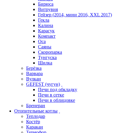
Бирюса
Витрувия
Гейзер (2014, мини 2016, XXL 2017)
Гекла
Калина
Карасук
Компакт
Оса
Саяны
Скоропарка
Тунгуска
Шилка
Берёзка
Варвара
Вулкан
GEFEST (чугун)
Печи под обкладку
Печи в сетке
Печи в облицовке
Бренеран
Отопительные котлы
Теплодар
Костёр
Каракан
Термофор