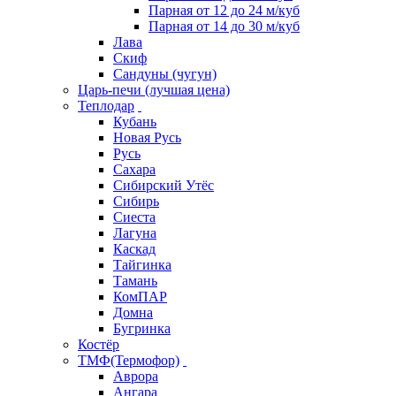
Парная от 12 до 24 м/куб
Парная от 14 до 30 м/куб
Лава
Скиф
Сандуны (чугун)
Царь-печи (лучшая цена)
Теплодар
Кубань
Новая Русь
Русь
Сахара
Сибирский Утёс
Сибирь
Сиеста
Лагуна
Каскад
Тайгинка
Тамань
КомПАР
Домна
Бугринка
Костёр
ТМФ(Термофор)
Аврора
Ангара