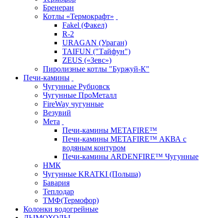
Бренеран
Котлы «Термокрафт»
Fakel (Факел)
R-2
URAGAN (Ураган)
TAIFUN ("Тайфун")
ZEUS («Зевс»)
Пиролизные котлы "Буржуй-К"
Печи-камины
Чугунные Рубцовск
Чугунные ПроМеталл
FireWay чугунные
Везувий
Мета
Печи-камины METAFIRE™
Печи-камины METAFIRE™ АКВА с
водяным контуром
Печи-камины ARDENFIRE™ Чугунные
НМК
Чугунные KRATKI (Польша)
Бавария
Теплодар
ТМФ(Термофор)
Колонки водогрейные
ДЫМОХОДЫ