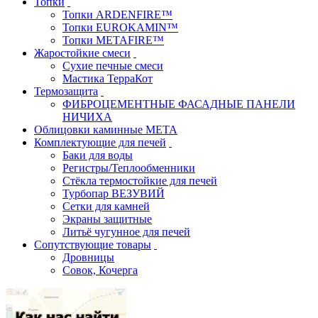
Топки
Топки ARDENFIRE™
Топки EUROKAMIN™
Топки METAFIRE™
Жаростойкие смеси
Сухие печные смеси
Мастика ТерраКот
Термозащита
ФИБРОЦЕМЕНТНЫЕ ФАСАДНЫЕ ПАНЕЛИ
НИЧИХА
Облицовки каминные МЕТА
Комплектующие для печей
Баки для воды
Регистры/Теплообменники
Стёкла термостойкие для печей
Турбопар ВЕЗУВИЙ
Сетки для камней
Экраны защитные
Литьё чугунное для печей
Сопутствующие товары
Дровницы
Совок, Кочерга